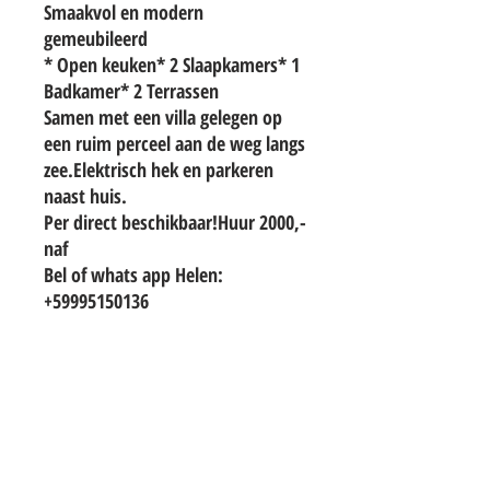
Smaakvol en modern 
gemeubileerd

* Open keuken* 2 Slaapkamers* 1 
Badkamer* 2 Terrassen

Samen met een villa gelegen op 
een ruim perceel aan de weg langs 
zee.Elektrisch hek en parkeren 
naast huis.

Per direct beschikbaar!Huur 2000,- 
naf

Bel of whats app Helen: 
+59995150136
TO CONTACT OUR RENTAL OR SALES
TEAM
PLEASE WHATSAPP OR EMAIL US: