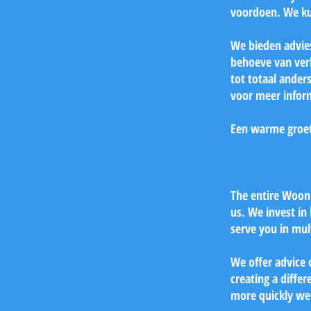
voordoen. We ku
We bieden advie
behoeve van verk
tot totaal ande
voor meer infor
Een warme groet
The entire Woonb
us. We invest in
serve you in mul
We offer advice 
creating a diffe
more quickly we