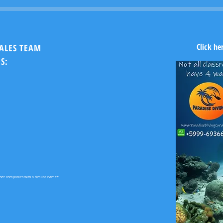
Click he
SALES TEAM
S:
ther companies with a similar name*