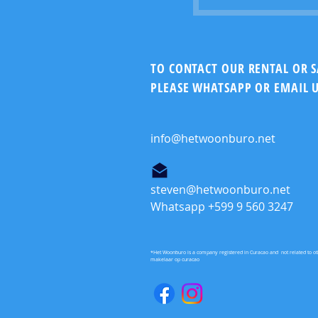
TO CONTACT OUR RENTAL OR 
PLEASE WHATSAPP OR EMAIL U
info@hetwoonburo.net
steven@hetwoonburo.net
Whatsapp +599 9 560 3247
*Het Woonburo is a company registered in Curacao and not related to o
makelaar op curacao