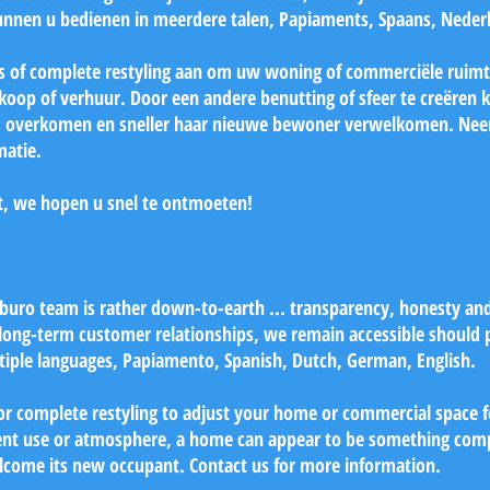
nnen u bedienen in meerdere talen, Papiaments, Spaans, Nederla
s of complete restyling aan om uw woning of commerciële ruimt
oop of verhuur. Door een andere benutting of sfeer te creëren 
rs overkomen en sneller haar nieuwe bewoner verwelkomen. Ne
matie.
, we hopen u snel te ontmoeten!
uro team is rather down-to-earth ... transparency, honesty and 
 long-term customer relationships, we remain accessible should 
tiple languages, Papiamento, Spanish, Dutch, German, English.
or complete restyling to adjust your home or commercial space fo
rent use or atmosphere, a home can appear to be something comp
lcome its new occupant. Contact us for more information.