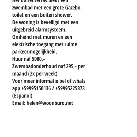
Het buitenterras biedt een
zwembad met een grote Gazebo,
toilet en een buiten shower.
De woning is beveiligd met een
uitgebreid alarmsysteem.
Omheind met muren en een
elektrische toegang met ruime
parkeermogelijkheid.
Huur naf 5000,-
Zwembadonderhoud naf 295,- per
maand (2x per week)
Voor meer informatie bel of whats
app +59995150136 / +59995225873
(Espanol)
Email: helen@woonburo.net
TO CONTACT OUR RENTAL OR SALES
TEAM