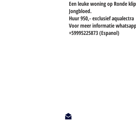
Een leuke woning op Ronde kli
Jongbloed.
Huur 950,- exclusief aqualectra
Voor meer informatie whatsapp
+59995225873 (Espanol)
TO CONTACT OUR RENTAL OR 
PLEASE WHATSAPP OR EMAIL U
info@hetwoonburo.net
steven@hetwoonburo.net
Whatsapp +599 9 560 3247