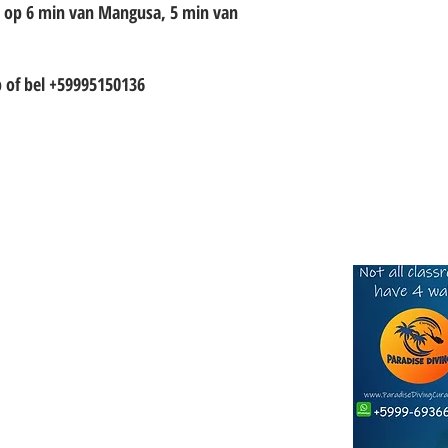
p op 6 min van Mangusa, 5 min van
 of bel +59995150136
Click he
SALES TEAM
S: