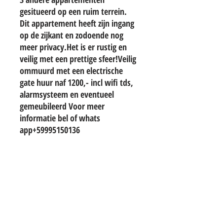
gesitueerd op een ruim terrein.
Dit appartement heeft zijn ingang
op de zijkant en zodoende nog
meer privacy.Het is er rustig en
veilig met een prettige sfeer!Veilig
ommuurd met een electrische
gate huur naf 1200,- incl wifi tds,
alarmsysteem en eventueel
gemeubileerd Voor meer
informatie bel of whats
app+59995150136
TO CONTACT OUR RENTAL OR SALES
TEAM
PLEASE WHATSAPP OR EMAIL US: