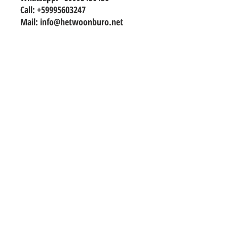
Call: +59995603247
Mail: info@hetwoonburo.net
TO CONTACT OUR RENTAL OR SALES
TEAM
PLEASE WHATSAPP OR EMAIL US:
info@hetwoonburo.net
steven@hetwoonburo.net
Whatsapp
+599 9 560 3247
*Het Woonburo is a company registered
in Curacao and not related to other