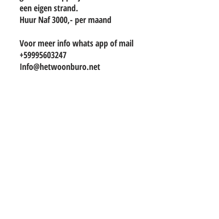
een eigen strand.
Huur Naf 3000,- per maand
Voor meer info whats app of mail
+59995603247
Info@hetwoonburo.net
TO CONTACT OUR RENTAL OR SALES
TEAM
PLEASE WHATSAPP OR EMAIL US:
info@hetwoonburo.net
steven@hetwoonburo.net
Whatsapp
+599 9 560 3247